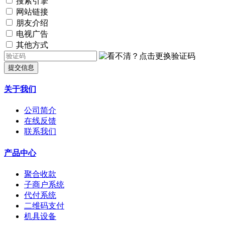
搜索引擎
网站链接
朋友介绍
电视广告
其他方式
提交信息
关于我们
公司简介
在线反馈
联系我们
产品中心
聚合收款
子商户系统
代付系统
二维码支付
机具设备