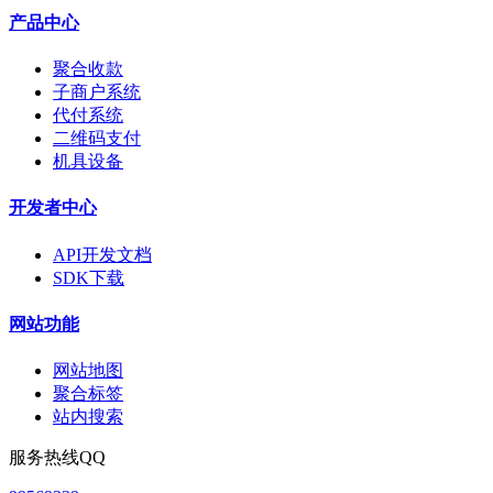
产品中心
聚合收款
子商户系统
代付系统
二维码支付
机具设备
开发者中心
API开发文档
SDK下载
网站功能
网站地图
聚合标签
站内搜索
服务热线QQ