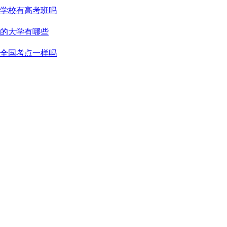
学校有高考班吗
的大学有哪些
全国考点一样吗