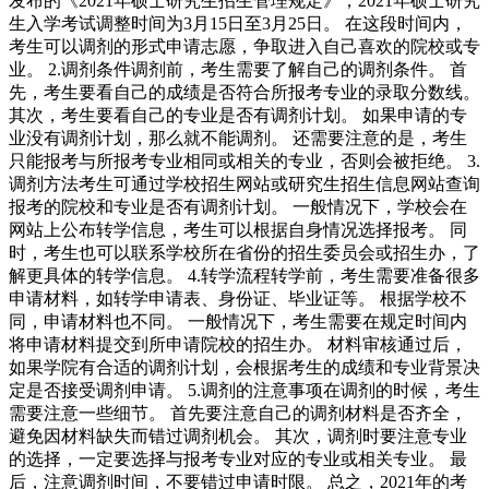
发布的《2021年硕士研究生招生管理规定》，2021年硕士研究
生入学考试调整时间为3月15日至3月25日。 在这段时间内，
考生可以调剂的形式申请志愿，争取进入自己喜欢的院校或专
业。 2.调剂条件调剂前，考生需要了解自己的调剂条件。 首
先，考生要看自己的成绩是否符合所报考专业的录取分数线。
其次，考生要看自己的专业是否有调剂计划。 如果申请的专
业没有调剂计划，那么就不能调剂。 还需要注意的是，考生
只能报考与所报考专业相同或相关的专业，否则会被拒绝。 3.
调剂方法考生可通过学校招生网站或研究生招生信息网站查询
报考的院校和专业是否有调剂计划。 一般情况下，学校会在
网站上公布转学信息，考生可以根据自身情况选择报考。 同
时，考生也可以联系学校所在省份的招生委员会或招生办，了
解更具体的转学信息。 4.转学流程转学前，考生需要准备很多
申请材料，如转学申请表、身份证、毕业证等。 根据学校不
同，申请材料也不同。 一般情况下，考生需要在规定时间内
将申请材料提交到所申请院校的招生办。 材料审核通过后，
如果学院有合适的调剂计划，会根据考生的成绩和专业背景决
定是否接受调剂申请。 5.调剂的注意事项在调剂的时候，考生
需要注意一些细节。 首先要注意自己的调剂材料是否齐全，
避免因材料缺失而错过调剂机会。 其次，调剂时要注意专业
的选择，一定要选择与报考专业对应的专业或相关专业。 最
后，注意调剂时间，不要错过申请时限。 总之，2021年的考