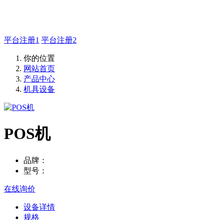
主管QQ 99569339
平台注册1
平台注册2
你的位置
网站首页
产品中心
机具设备
POS机
品牌：
型号：
在线询价
设备详情
规格