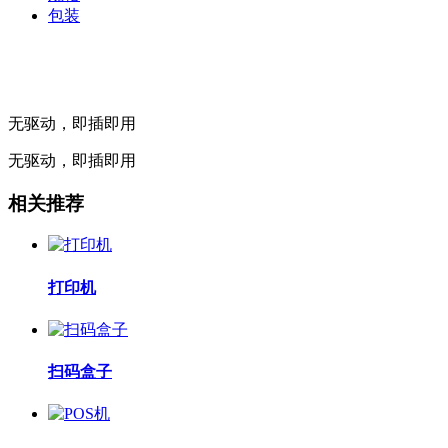
包装
无驱动，即插即用
无驱动，即插即用
相关推荐
打印机
扫码盒子