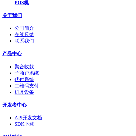
POS机
关于我们
公司简介
在线反馈
联系我们
产品中心
聚合收款
子商户系统
代付系统
二维码支付
机具设备
开发者中心
API开发文档
SDK下载